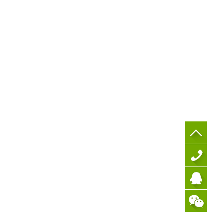
0736-
4213301
QQ客