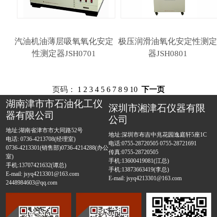
汽油机油薄层吸氧氧化安定
极压润滑油氧化安定性测
性测定器JSH0701
器JSH0801
页码：
1
2
3
4
5
6
7
8
9
10
下一页
湖南津市市石油化工仪
深圳市湘津石仪器有限
器有限公司
公司
地址:湖南省津市市大同路52号
地址:深圳市布吉中兆花园逸庭轩5座1C
电话: 0736-4213708(经理室)
电话:0755-28720505 0755-28721691
0736-4213301(销售部)0736-4214288(办公
传真:0755-28720505
室)
手机:13600419081(江总)
手机:13707421632(谭总)
手机:13873663419(李总)
E-mail: jsyq4213301@163.com
E-mail: jsyq4213301@163.com
2448984603@qq.com