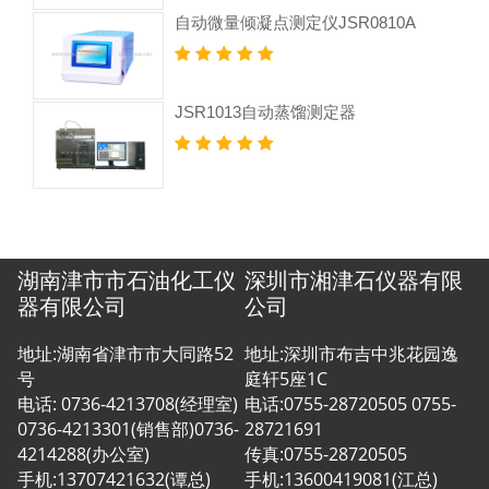
自动微量倾凝点测定仪JSR0810A
JSR1013自动蒸馏测定器
湖南津市市石油化工仪
深圳市湘津石仪器有限
器有限公司
公司
地址:湖南省津市市大同路52
地址:深圳市布吉中兆花园逸
号
庭轩5座1C
电话: 0736-4213708(经理室)
电话:0755-28720505 0755-
0736-4213301(销售部)0736-
28721691
4214288(办公室)
传真:0755-28720505
手机:13707421632(谭总)
手机:13600419081(江总)